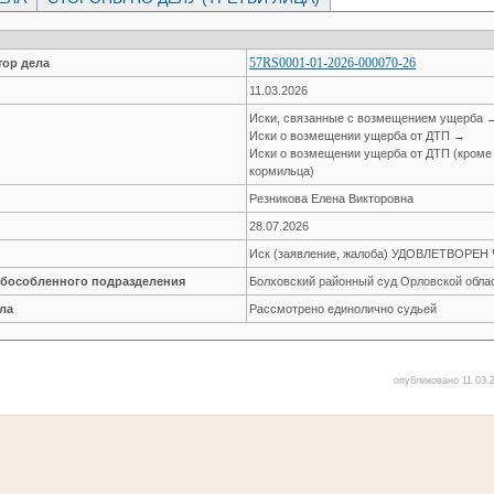
57RS0001-01-2026-000070-26
ор дела
11.03.2026
Иски, связанные с возмещением ущерба 
Иски о возмещении ущерба от ДТП →
Иски о возмещении ущерба от ДТП (кроме
кормильца)
Резникова Елена Викторовна
28.07.2026
Иск (заявление, жалоба) УДОВЛЕТВОРЕ
обособленного подразделения
Болховский районный суд Орловской обла
ла
Рассмотрено единолично судьей
опубликовано 11.03.2