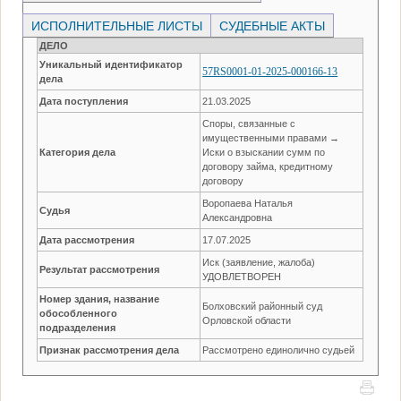
ИСПОЛНИТЕЛЬНЫЕ ЛИСТЫ
СУДЕБНЫЕ АКТЫ
ДЕЛО
Уникальный идентификатор
57RS0001-01-2025-000166-13
дела
Дата поступления
21.03.2025
Споры, связанные с
имущественными правами →
Категория дела
Иски о взыскании сумм по
договору займа, кредитному
договору
Воропаева Наталья
Судья
Александровна
Дата рассмотрения
17.07.2025
Иск (заявление, жалоба)
Результат рассмотрения
УДОВЛЕТВОРЕН
Номер здания, название
Болховский районный суд
обособленного
Орловской области
подразделения
Признак рассмотрения дела
Рассмотрено единолично судьей