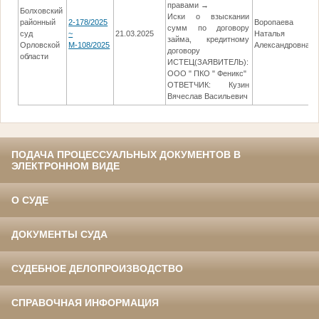
правами →
Болховский
Иски о взыскании
районный
2-178/2025
Воропаева
сумм по договору
суд
~
21.03.2025
Наталья
займа, кредитному
Орловcкой
М-108/2025
Александровна
договору
области
ИСТЕЦ(ЗАЯВИТЕЛЬ):
ООО " ПКО " Феникс"
ОТВЕТЧИК: Кузин
Вячеслав Васильевич
ПОДАЧА ПРОЦЕССУАЛЬНЫХ ДОКУМЕНТОВ В
ЭЛЕКТРОННОМ ВИДЕ
О СУДЕ
ДОКУМЕНТЫ СУДА
СУДЕБНОЕ ДЕЛОПРОИЗВОДСТВО
СПРАВОЧНАЯ ИНФОРМАЦИЯ