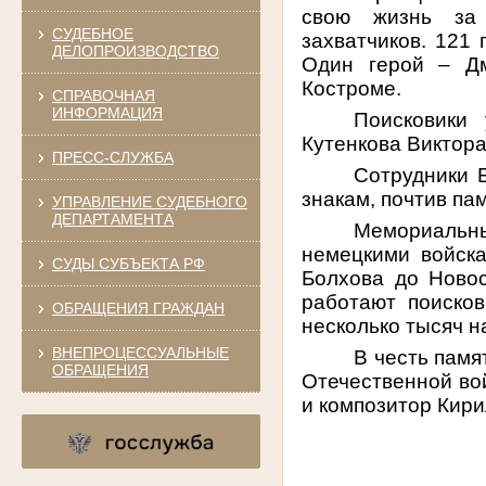
свою жизнь за 
СУДЕБНОЕ
захватчиков. 121
ДЕЛОПРОИЗВОДСТВО
Один герой – Дм
Костроме.
СПРАВОЧНАЯ
ИНФОРМАЦИЯ
Поисковики
Кутенкова Виктор
ПРЕСС-СЛУЖБА
Сотрудники 
знакам, почтив па
УПРАВЛЕНИЕ СУДЕБНОГО
ДЕПАРТАМЕНТА
Мемориальн
немецкими войск
СУДЫ СУБЪЕКТА РФ
Болхова до Новос
работают поиско
ОБРАЩЕНИЯ ГРАЖДАН
несколько тысяч н
ВНЕПРОЦЕССУАЛЬНЫЕ
В честь памя
ОБРАЩЕНИЯ
Отечественной во
и композитор Кири