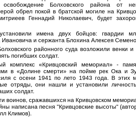
освобождение Болховского района от нем
 герой обрел покой в братской могиле на Кривц
итриеев Геннадий Николаевич, будет захор
 установили имена двух бойцов: гвардии м
а Ивановича и сержанта Блохина Алексея Семено
Болховского районного суда возложили венки и
мять погибших солдат.
ый комплекс «Кривцовский мемориал» - па
мя
ами в «Долине смерти» на пойме рек Ока и Зу
иля с осени 1941 по лето 1943 года. В этих 
вые отряды, они нашли и установили личность
аших солдат.
ти воинов, сражавшихся на Кривцовском мемориа
йны написана песня "Кривцовские высоты" (авт
лл Климов).