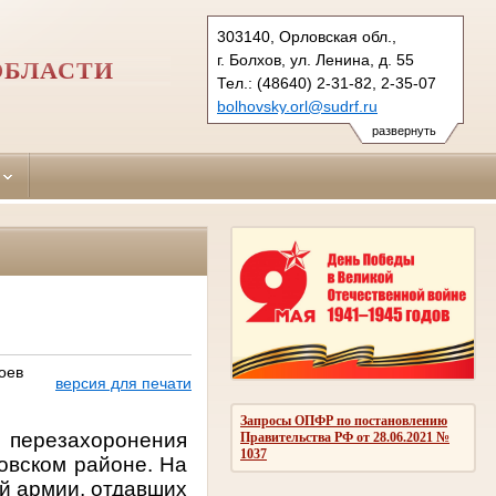
303140, Орловская обл.,
г. Болхов, ул. Ленина, д. 55
ОБЛАСТИ
Тел.: (48640) 2-31-82, 2-35-07
bolhovsky.orl@sudrf.ru
развернуть
оев
версия для печати
Запросы ОПФР по постановлению
 перезахоронения
Правительства РФ от 28.06.2021 №
1037
овском районе. На
ой армии, отдавших