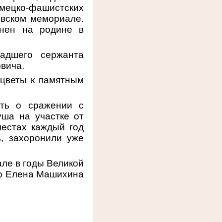
ецко-фашистских
овском мемориале.
онен на родине в
ладшего сержанта
вича.
 цветы к памятным
ть о сражении с
ша на участке от
местах каждый год
, захоронили уже
ле в годы Великой
ор Елена Машихина