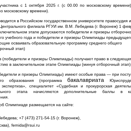
участника с 1 октября 2025 г. (с 00.00 по московскому времени
 по московскому времени).
роводится в Российском государственном университете правосудия 
 Центрального филиала РГУИ им. В.М. Лебедева (г. Воронеж)
1 фев
аключительном этапе допускаются победители и призеры отборочно
го учебного года и победители и призеры Олимпиады предыдущег
ающие осваивать образовательную программу среднего общего
рочный этап)
в
(победители и призеры Олимпиады)
получают право в
следующем
стию в заключительном этапе Олимпиады (минуя отборочный этап)
обедители и призеры Олимпиады) имеют особые права
— при п
ост
бакалавриата
го образования (программа
Юриспруде
 экспертиза», специалитет «Судебная и прокурорская деятель
ельного этапа начисляются дополнительные баллы в ка
ения.
б Олимпиаде размещается на сайте:
Лебедева
; +7 (473) 271-54-15 (г. Воронеж),
осква),
femida
@
rsui
.
ru