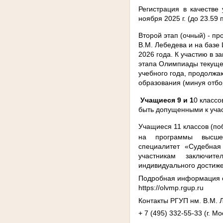
Регистрация в качестве 
ноября 2025 г. (до 23.59
Второй
этап (очный) - п
В.М. Лебедева и на базе
2026 года.
К участию в з
этапа Олимпиады текуще
учебного года, продолж
образования (минуя отбо
Учащиеся 9 и 1
0 классо
быть допущенными к уча
Учащиеся 11 классов (п
на программы высше
специалитет «Судебная
участникам заключит
индивидуального достиж
Подробная информация о
htt
ps
://
olvmp
.
rgup
.
ru
Контакты РГУП нм. В.М. 
+ 7 (495) 332-55-33 (г. М