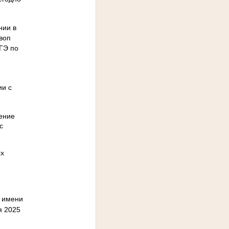
нии в
воп
ЕГЭ по
ии с
ение
с
ых
я имени
ря 2025