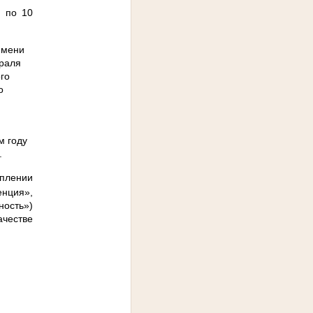
) по 10
имени
раля
го
о
 году
.
уплении
нция»,
ность»)
честве