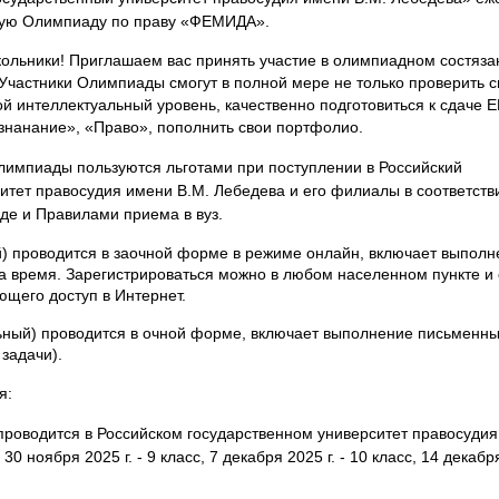
ную Олимпиаду по праву «ФЕМИДА».
ольники! Приглашаем вас принять участие в олимпиадном состяза
 Участники Олимпиады смогут в полной мере не только проверить с
ой интеллектуальный уровень, качественно подготовиться к сдаче 
нанание», «Право», пополнить свои портфолио.
лимпиады пользуются льготами при поступлении в Российский
итет правосудия имени В.М. Лебедева и его филиалы в соответств
е и Правилами приема в вуз.
й)
проводится в заочной форме в режиме онлайн, включает выполн
 на время. Зарегистрироваться можно в любом населенном пункте и 
щего доступ в Интернет.
льный)
проводится
в
очной форме, включает выполнение письменн
 задачи).
я:
 проводится в Российском государственном университет правосуди
 30 ноября 2025 г. - 9 класс, 7 декабря 2025 г. - 10 класс, 14 декаб