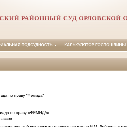
СКИЙ РАЙОННЫЙ СУД ОРЛОВCКОЙ 
РИАЛЬНАЯ ПОДСУДНОСТЬ
КАЛЬКУЛЯТОР ГОСПОШЛИНЫ
ада по праву "Фемида"
иада по праву «ФЕМИДА»
классов
осударственный университет правосудия имени В.М. Лебедева»
еж