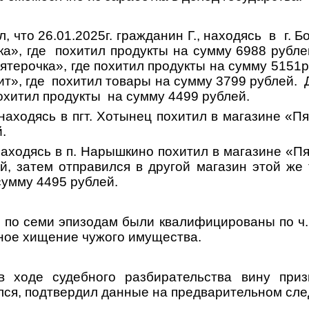
, что 26.01.2025г. гражданин Г., находясь
в
г. 
а», где
похитил продукты на сумму 6988 рубле
ятерочка», где похитил продукты на сумму 5151р
т», где
похитил товары на сумму 3799 рублей.
охитил продукты
на сумму 4499 рублей.
находясь в пгт. Хотынец похитил в магазине «П
.
находясь в п. Нарышкино похитил в магазине «П
, затем отправился в другой магазин этой же 
сумму 4495 рублей.
 по семи эпизодам были квалифицированы по ч. 
йное хищение чужого имущества.
 ходе судебного разбирательства вину приз
лся, подтвердил данные на предварительном сле