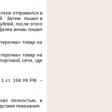
Болхов отправился в
й.
Затем
пошел в
ублей, после этого
Далее вновь пошел
ятерочка» товар на
ятерочка» товар на
торговой сети, где
1 ст. 158 УК РФ
–
нал полностью, в
дствии показания.